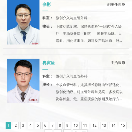
张彬
副主任医师
科室：
微创介入与血管外科
擅长：
下肢动脉闭塞、深静脉血栓“一站式”介入诊
疗，主动脉夹层（B型）、胸腹主动脉、大
咯血、消化道出血、妇科及产后出血、肝
癌、肺癌、子宫腺肌病、肾癌、膀胱癌等良
恶性肿瘤化疗栓塞。精准化微创治疗下肢静
脉曲张，疑难外周血管异物（PICC、输液
冉寅呈
主治医师
港、导丝、导管等）微创介入取出。
科室：
微创介入与血管外科
擅长：
专攻血管外科，尤其擅长静脉曲张舒适化、
微创化治疗。对血管外科常见病、多发病以
及各种急、危、重症疾病的诊断及治疗方面
具有丰富的临床经验。
1
2
3
4
5
6
7
8
9
10
11
12
13
14
15