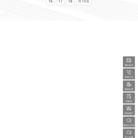
16
17
18
共18页
重庆市红十字会医院 版权所有
渝ICP备2024023976号-7
渝公网安备 50010502504463号
技术支持：讯迈科技
预约挂号
急救电话：023-88519120、023-88889120
咨询电话（导诊台）：023-88519188（工作时间8:00—17:30）、
联系方式
023-88519100（休息时间）
医院位置
医患沟通投诉电话：023-88519108
表扬信
地址：重庆市两江新区华新街嘉陵一村1号
阳光推介
微信公众号
护士到家