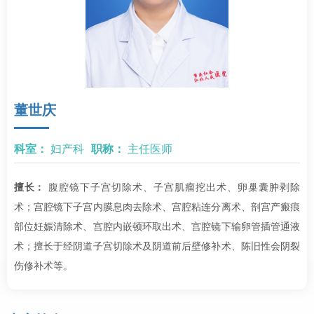
董世庆
科室：
妇产科
职称：
主任医师
擅长：
腹腔镜下子宫切除术、子宫肌瘤挖出术、卵巢囊肿剥除
术；宫腔镜下子宫内膜息肉去除术、宫腔粘连分离术、剖宫产瘢痕
部位妊娠清除术、宫腔内嵌顿环取出术、宫腔镜下输卵管插管通液
术；擅长于经阴道子宫切除术及阴道前后壁修补术、陈旧性会阴裂
伤修补术等。