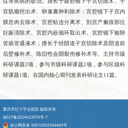
症等疾病的诊治。擅长于腹腔镜下子宫切除术、子
宫肌瘤挖出术、卵巢囊肿剥除术；宫腔镜下子宫内
膜息肉去除术、宫腔粘连分离术、剖宫产瘢痕部位
妊娠清除术、宫腔内嵌顿环取出术、宫腔镜下输卵
管插管通液术；擅长于经阴道子宫切除术及阴道前
后壁修补术、陈旧性会阴裂伤修补术等。主持市级
科研课题2项，参与市级科研课题2项，参与区级科
研课题1项。在国内核心期刊发表科研论文11篇。
重庆市红十字会医院 版权所有
渝ICP备2024023976号-7
渝公网安备 50010502504463号