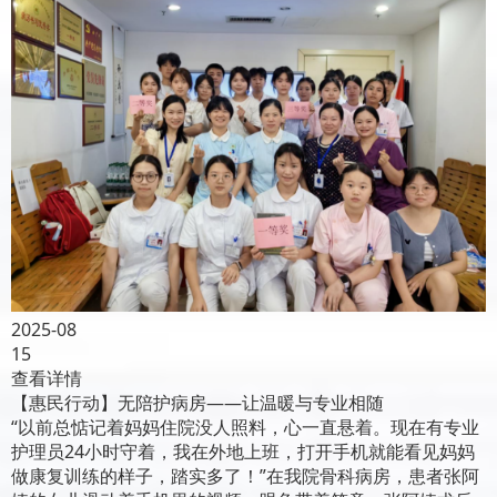
2025-08
15
查看详情
【惠民行动】无陪护病房——让温暖与专业相随
“以前总惦记着妈妈住院没人照料，心一直悬着。现在有专业
护理员24小时守着，我在外地上班，打开手机就能看见妈妈
做康复训练的样子，踏实多了！”在我院骨科病房，患者张阿