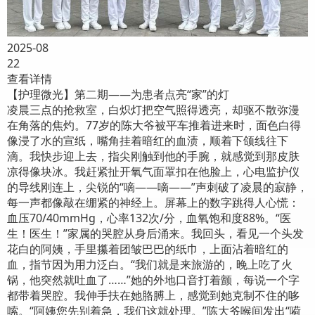
2025-08
22
查看详情
【护理微光】第二期——为患者点亮“家”的灯
凌晨三点的抢救室，白炽灯把空气照得透亮，却驱不散弥漫
在角落的焦灼。77岁的陈大爷被平车推着进来时，面色白得
像浸了水的宣纸，嘴角挂着暗红的血渍，顺着下颌线往下
滴。我快步迎上去，指尖刚触到他的手腕，就感觉到那皮肤
凉得像块冰。我赶紧扯开氧气面罩扣在他脸上，心电监护仪
的导线刚连上，尖锐的“嘀——嘀——”声刺破了凌晨的寂静，
每一声都像敲在绷紧的神经上。屏幕上的数字跳得人心慌：
血压70/40mmHg，心率132次/分，血氧饱和度88%。“医
生！医生！”家属的哭腔从身后涌来。我回头，看见一个头发
花白的阿姨，手里攥着团皱巴巴的纸巾，上面沾着暗红的
血，指节因为用力泛白。“我们就是来旅游的，晚上吃了火
锅，他突然就吐血了……”她的外地口音打着颤，每说一个字
都带着哭腔。我伸手扶在她胳膊上，感觉到她克制不住的哆
嗦。“阿姨您先别着急，我们这就处理。”陈大爷喉间发出“嗬