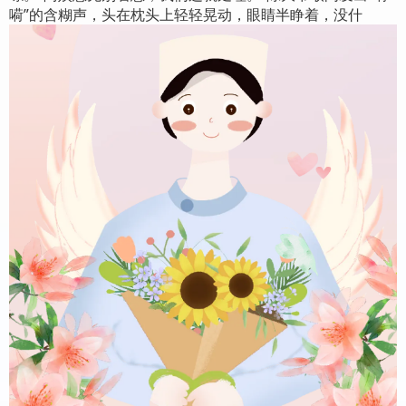
嗬”的含糊声，头在枕头上轻轻晃动，眼睛半睁着，没什