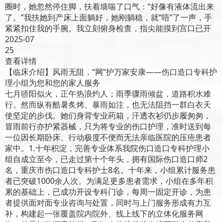
圈时，她忽然停住脚，扶着墙喘了口气：“好像有液体流出来
了。”我扶她到产床上面躺好，她刚躺稳，就“唔”了一声，手
紧紧扣住我的手腕。我立刻俯身检查，指尖能摸到宫口已开
2025-07
25
查看详情
【临床介绍】风雨无阻，“网”护万家安康——伤口造口专科护
理小组为您和您的家人服务
七月骄阳似火，正午热浪灼人；雨季骤雨倾盆，道路积水难
行。然而纵有酷暑炙烤、暴雨如注，也无法阻挡一群白衣天
使坚定的步伐。她们身背专业药箱，汗透衣衫仍步履匆匆，
冒雨前行亦护紧器械，只为将专业的伤口护理，准时送到每
一位因长期卧床、行动极度不便而无法亲临医院的压疮患者
家中。1.十年积淀，完善专业体系我院伤口造口专科护理小
组自成立至今，已走过第十个年头，拥有国际伤口造口师2
名，重庆市伤口造口专科护士8名。十年来，小组累计服务患
者已突破1000余人次。为满足更多患者需求，小组在多年积
累的基础上，已成功开设专科门诊，每周一固定开诊，为患
者提供面对面专业咨询与处置，同时与上门服务形成有力互
补，构建起一张覆盖院内院外、线上线下的立体化服务网