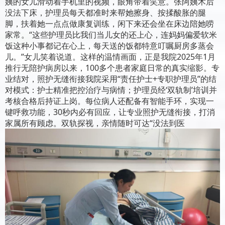
姨的女儿滑动着手机里的视频，眼角带着笑意。张阿姨术后
没法下床，护理员每天都准时来帮她擦身、按揉酸胀的腿
脚，扶着她一点点做康复训练，闲下来还会坐在床边陪她唠
家常。“这些护理员比我们当儿女的还上心，连妈妈偏爱软米
饭这种小事都记在心上，每天送的饭都特意叮嘱厨房多蒸会
儿。”女儿笑着说道。这样的温情画面，正是我院2025年1月
推行无陪护病房以来，100多个患者家庭日常的真实缩影。专
业结对，照护无缝衔接我院采用“责任护士+专职护理员”的结
对模式：护士精准把控治疗与病情；护理员经‘双轨制’培训并
考核合格后持证上岗。每位病人还配备有智能手环，实现一
键呼救功能，30秒内必有回应，让专业照护无缝衔接，打消
家属所有顾虑。双轨探视，亲情随时可达“没法到医