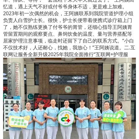
忆道，遇上天气不好或付爷爷身体不适，更是难上加难。
2023年初一次偶然的机会，王阿姨联系到我院管道护理小组
负责人白雪护士长。很快，护士长便带着便携式诊疗箱上门
了，她不仅熟练更换了付爷爷的胃管，还细心指导王阿姨胃
管留置期间的观察要点、鼻饲饮食的温度、量与营养搭配等
居家护理注意事项，临走时还留下了自己的联系方式。“小白
不仅技术好，人还耐心，找她，我放心！”王阿姨说道。二.互
联网让服务全新升级2025年我院全面推行“互联网+护理服