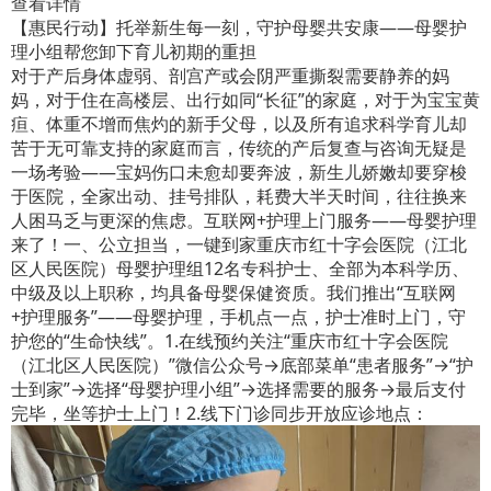
查看详情
【惠民行动】托举新生每一刻，守护母婴共安康——母婴护
理小组帮您卸下育儿初期的重担
对于产后身体虚弱、剖宫产或会阴严重撕裂需要静养的妈
妈，对于住在高楼层、出行如同“长征”的家庭，对于为宝宝黄
疸、体重不增而焦灼的新手父母，以及所有追求科学育儿却
苦于无可靠支持的家庭而言，传统的产后复查与咨询无疑是
一场考验——宝妈伤口未愈却要奔波，新生儿娇嫩却要穿梭
于医院，全家出动、挂号排队，耗费大半天时间，往往换来
人困马乏与更深的焦虑。互联网+护理上门服务——母婴护理
来了！一、公立担当，一键到家重庆市红十字会医院（江北
区人民医院）母婴护理组12名专科护士、全部为本科学历、
中级及以上职称，均具备母婴保健资质。我们推出“互联网
+护理服务”——母婴护理，手机点一点，护士准时上门，守
护您的“生命快线”。1.在线预约关注“重庆市红十字会医院
（江北区人民医院）”微信公众号→底部菜单“患者服务”→“护
士到家”→选择“母婴护理小组”→选择需要的服务→最后支付
完毕，坐等护士上门！2.线下门诊同步开放应诊地点：