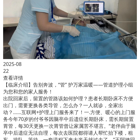
2025-08
22
查看详情
【临床介绍】告别奔波，“管” 护万家温暖——管道护理小组
为您和您的家人服务！
出院回家后，留置的管路该如何护理？患者长期卧床不方便
出门，需要更换各类导管，怎么办？一人就诊，全家出
动？……互联网+护理上门服务来了！一.方便、暖心的上门服
务今年70岁的付爷爷因脑卒中后遗症长期卧床，需长期留置
胃管，每30天更换一次胃管曾让家属苦不堪言。“老伴由于脑
卒中后遗症无法自理，每次去医院都得请人帮忙抬下楼，租
车、排队、等待，一套流程下来大半天就过去了。”王阿姨回