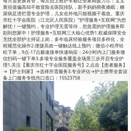
每月需更换胃管，每次抬上救护车都让全家精疲力尽；宝宝
黄疸值偏高却不敢冒险去医院排队，新手妈妈彻夜难眠；糖
尿病足溃烂需专业护理，儿女在外地只能视频干着急。重庆
市红十字会医院（江北区人民医院）“护理服务+互联网”为您
解忧！一键预约，专业护理无需等待，您急需的护理服务即
刻到您家中！护理服务+互联网三大核心优势1.权威保障安全
无忧全部护士持证上岗，多年临床经验服务项目多样化，全
程规范化操作2.便捷高效一键触达线上预约：微信小程序轻
松下单，9点-17点极速接单快速响应：24小时内上门服务微
信扫码一键下单3.多项专业服务覆盖全场景三步开启专业护
理1.关注【重庆市红十字会医院服务号】2.点击【患者服务】
→【护士到家】→选择所需服务3.专业评估→护士携带全套设
备上门服务专线伤口造口：15523758