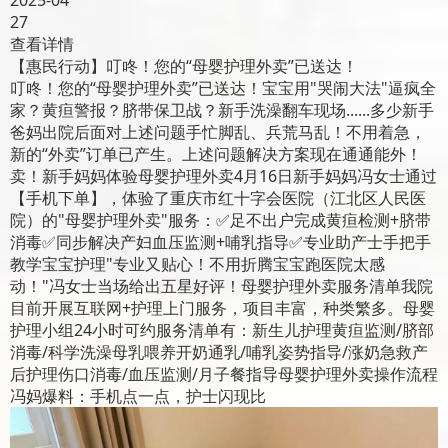
27
查看详情
【惠民行动】叮咚！您的“母婴护理外卖”已送达！
叮咚！您的“母婴护理外卖”已送达！宝宝用"哭闹大法"逼疯全
家？黄疸警报？脐带保卫战？新手洗澡翻车现场......多少新手
爸妈出院后面对上述问题手忙脚乱、兵荒马乱！不用着急，
新的“外卖”订单已产生。上述问题解决方案现在通通能外！
卖！新手妈妈体验母婴护理外卖4月16日新手妈妈冯女士通过
【手机下单】，体验了重庆市红十字会医院（江北区人民医
院）的"母婴护理外卖"服务：✅足不出户完成黄疸检测+脐带
消毒✅同步解决产妇血压监测+哺乳指导✅专业助产士手把手
教学宝宝护理"专业又贴心！不用折腾宝宝跑医院太感
动！"冯女士当场给出五星好评！母婴护理外卖服务清单我院
目前开展互联网+护理上门服务，项目丰富，种类繁多。母婴
护理小组24小时可约服务清单有：新生儿护理黄疸监测/脐部
消毒/科学洗澡母乳喂养开奶通乳/哺乳姿势指导/涨奶急救产
后护理伤口消毒/血压监测/月子餐指导母婴护理外卖操作流程
冯妈爆料：手机点一点，护士闪现比