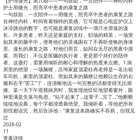
【护理微光】第八期——一句鼓励，一次陪伴——神经内科
护士用微光，照亮卒中患者的康复之路
一句鼓励，一次陪伴——用微光，照亮卒中患者的康复之路
在神经内科，时间有着独特的质感。它可能是心电监护仪上
冰冷跳动的数字，也可能是康复训练中一滴汗水滑落的漫
长。许多患者，昨天还是家庭的支柱、职场的精英，一场突
如其来的脑卒中，便将他们的灵魂困在了不再听使唤的身体
里。漫长的康复之路，对他们而言，如同在无尽的黑夜中摸
索。而我们，不仅是医嘱的执行者，更是那个持灯的陪伴
者。这盏灯，需要用倾听的耐心和理解的热度来点燃。1.病
房里的绝望：一场脑梗，压垮家庭顶梁柱冉老师是一名出租
车司机，家里的顶梁柱。突如其来的脑梗让他赖以生存的右
腿和右手“罢工”了，连清晰地说一句完整的话都变得无比艰
难。某一天下午巡视病房时，我发现他怔怔地望着窗外，眼
神里满是失落与焦虑。“站不起来了...这辈子...完了...”他断断
续续地说着，每个字都浸透着绝望。我倾听着，等他把所有
担忧都说完，然后告诉他：“康复这条路确实不容易，但我见
过
2026-02
11
查看详情