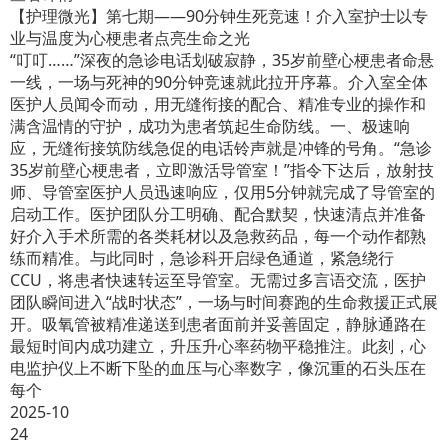
【护理微光】第七期——90分钟生死竞速！介入室护士以专
业与温度为心梗患者点亮生命之光
“叮叮……”深夜的急诊电话划破寂静，35岁前壁心梗患者命悬
一线，一场与死神的90分钟竞速就此拉开序幕。介入室全体
医护人员闻令而动，用无缝衔接的配合、精准专业的操作和
满含温情的守护，成功为患者筑起生命防线。一、极速响
应，无缝衔接筑防线急促的电话铃声就是冲锋的号角。“急诊
35岁前壁心梗患者，立即激活导管室！”指令下达后，放射技
师、导管室医护人员迅速响应，仅用5分钟就完成了导管室的
启动工作。医护团队分工明确、配合默契，快速清点并准备
好介入手术所需的各类耗材以及急救药品，每一个动作都熟
练而精准。与此同时，急诊科开启绿色通道，紧急绕行
CCU，将患者快速转运至导管室。无需过多言语交流，医护
团队瞬间进入“战时状态”，一场与时间赛跑的生命救援正式展
开。吸氧管被精准递送到患者面前并妥善固定，静脉通路在
最短时间内成功建立，升压升心率药物平稳推注。此刻，心
电监护仪上不断下坠的血压与心率数字，像沉重的石头压在
每个
2025-10
24