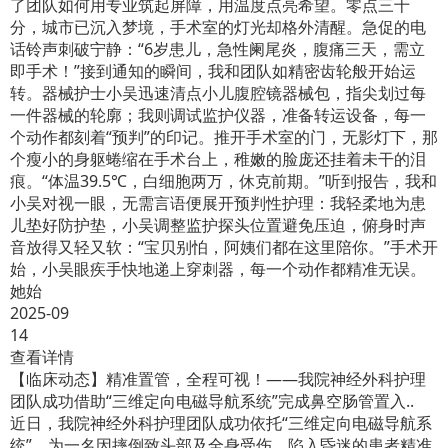
了团队如何用专业筑起屏障，用温度点亮希望。零点三十
分，城市已沉入梦境，手术室的灯光却格外清醒。急促的电
话铃声刺破宁静：“6岁患儿，急性阑尾炎，腹痛三天，需立
即手术！”接到通知的瞬间，我和团队如精密齿轮般开始运
转。器械护士小吴迅速清点小儿腹腔镜器械包，指尖划过每
一件器械的轮廓；我则调试监护仪器，准备转运设备，每一
个动作都刻着“预判”的印记。推开手术室的门，无影灯下，那
个瘦小的身躯蜷缩在手术台上，稚嫩的脸庞还挂着未干的泪
痕。“体温39.5℃，白细胞两万，休克前期。”听到报告，我和
小吴对视一眼，无需言语便展开预判性护理：我轻柔地为患
儿垫好防护垫，小吴调整监护探头位置避免压迫，俯身时声
音放得又轻又软：“宝贝别怕，阿姨们都在这里陪你。”手术开
始，小吴眼疾手快地递上穿刺器，每一个动作都精准无误。
她始
2025-09
14
查看详情
【临床动态】精准置管，全程可视！——我院神经外科护理
团队成功借助“三维定向电磁导航系统”完成鼻空肠管置入..
近日，我院神经外科护理团队成功依托“三维定向电磁导航系
统”，为一名因摔倒致头部及全身受伤、陷入昏迷的患者精准