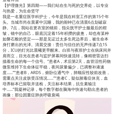
【护理微光】第四期——我们站在生与死的交界处，以专业
与热爱，为生命坚守
我是一名重症医学科护士，今年是我在科室工作的第15个年
头。当城市尚在晨雾中沉睡，我的闹钟已在清晨6点划破寂
静。7点，我站在更衣室的镜前，指尖抚平护士服最后的褶
皱，镜中的自己，眼底沉淀着15年积攒的疲惫，却也有某种
如磐石般的坚定——那是见证过太多生死边界后，被生命本
身打磨出的光泽。清晨交接：责任与信任的无声传递7点15
分，ICU的灯光比晨曦更早醒来。白班与夜班护士在病床间并
肩而立，目光在患者与监护屏幕间快速流转，像精密雷达扫
描着生命的每一个信号。“患者A，术后第2天，血管活性药物
微泵维持下生命体征平稳，夜间尿量偏少，已调整补液速
度......”“患者B，ARDS，俯卧位通气中，肺顺应性较前改善，
需重点关注皮肤受压情况......”“患者C，疑似脓毒症休克，血
培养标本已留取并送检，关注标本结果，抗生素输注
中......”我凝神记录，每个数字都在脑海中快速勾勒出患者的
画像：那位因重症肺炎呼吸衰竭