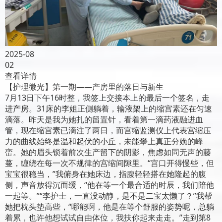
2025-08
02
查看详情
【护理微光】第一期——产房里的落日与新生
7月13日下午16时整，我签上交接本上的最后一个签名，走
进产房。31床的李姐正侧躺着，输液架上的缩宫素还在匀速
滴落。昨天是我为她扎的留置针，看着第一滴药液融进血
管，现在缩宫素已滴注了两日，而宫缩监测仪上代表宫缩压
力的曲线始终是温和起伏的小丘，未能攀上真正分娩的峰
峦。她的眉头锁着前次生产留下的阴影，焦虑如同无声的藤
蔓，缠绕在每一次不规律的宫缩间隙里。“宫口开得慢些，但
宝宝很稳当，”我俯身在她床边，指腹轻轻搭在她隆起的腹
侧，声音放得沉而缓，“他在等一个最合适的时辰，我们陪他
一起等。”“李护士，一直没动静，是不是二宝太懒了？”我帮
她把枕头垫高些，“哪能啊，他是在等个舒服的姿势呢，总躺
着累，也许他想试试自由体位，我扶你起来走走。”走到第8