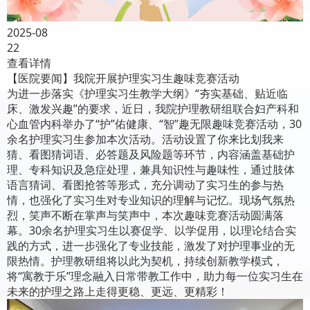
2025-08
22
查看详情
【医院要闻】我院开展护理实习生趣味竞赛活动
为进一步落实《护理实习生教学大纲》“夯实基础、贴近临
床、激发兴趣”的要求，近日，我院护理教研组联合妇产科和
心血管内科举办了“护”佑健康、“智”趣无限趣味竞赛活动，30
余名护理实习生参加本次活动。活动设置了你来比划我来
猜、看图猜词语、必答题及风险题等环节，内容涵盖基础护
理、专科知识及急症处理，兼具知识性与趣味性，通过肢体
语言猜词、看图抢答等形式，充分调动了实习生的参与热
情，也强化了实习生对专业知识的理解与记忆。现场气氛热
烈，笑声不断在掌声与笑声中，本次趣味竞赛活动圆满落
幕。30余名护理实习生以赛促学、以学促用，以理论结合实
践的方式，进一步强化了专业技能，激发了对护理事业的无
限热情。护理教研组将以此为契机，持续创新教学模式，
将“寓教于乐”理念融入日常带教工作中，助力每一位实习生在
未来的护理之路上走得更稳、更远、更精彩！