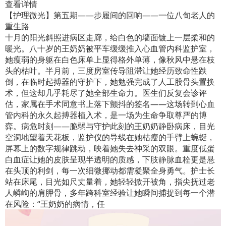
查看详情
【护理微光】第五期——步履间的回响——一位八旬老人的
重生路
十月的阳光斜照进病区走廊，给白色的墙面镀上一层柔和的
暖光。八十岁的王奶奶被平车缓缓推入心血管内科监护室，
她瘦弱的身躯在白色床单上显得格外单薄，像秋风中悬在枝
头的枯叶。半月前，三度房室传导阻滞让她经历致命性跌
倒，在临时起搏器的守护下，她勉强完成了人工股骨头置换
术，但这却几乎耗尽了她全部生命力。医生们反复会诊评
估，家属在手术同意书上落下颤抖的签名——这场转到心血
管内科的永久起搏器植入术，是一场为生命争取尊严的博
弈。病危时刻——脆弱与守护此刻的王奶奶静卧病床，目光
空洞地望着天花板，监护仪的导线在她枯瘦的手臂上蜿蜒，
屏幕上的数字规律跳动，映着她失去神采的双眼。重度低蛋
白血症让她的皮肤呈现半透明的质感，下肢静脉血栓更是悬
在头顶的利剑，每一次细微挪动都需凝聚全身勇气。护士长
站在床尾，目光如尺丈量着，她轻轻掀开被角，指尖抚过老
人嶙峋的肩胛骨，多年跨科室经验让她瞬间捕捉到每一个潜
在风险：“王奶奶的病情，任