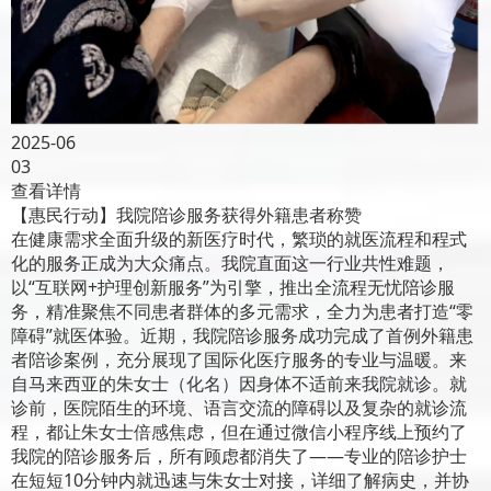
2025-06
03
查看详情
【惠民行动】我院陪诊服务获得外籍患者称赞
在健康需求全面升级的新医疗时代，繁琐的就医流程和程式
化的服务正成为大众痛点。我院直面这一行业共性难题，
以“互联网+护理创新服务”为引擎，推出全流程无忧陪诊服
务，精准聚焦不同患者群体的多元需求，全力为患者打造“零
障碍”就医体验。近期，我院陪诊服务成功完成了首例外籍患
者陪诊案例，充分展现了国际化医疗服务的专业与温暖。来
自马来西亚的朱女士（化名）因身体不适前来我院就诊。就
诊前，医院陌生的环境、语言交流的障碍以及复杂的就诊流
程，都让朱女士倍感焦虑，但在通过微信小程序线上预约了
我院的陪诊服务后，所有顾虑都消失了——专业的陪诊护士
在短短10分钟内就迅速与朱女士对接，详细了解病史，并协