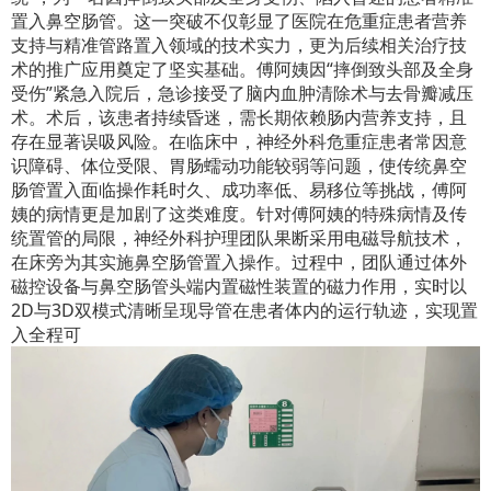
置入鼻空肠管。这一突破不仅彰显了医院在危重症患者营养
支持与精准管路置入领域的技术实力，更为后续相关治疗技
术的推广应用奠定了坚实基础。傅阿姨因“摔倒致头部及全身
受伤”紧急入院后，急诊接受了脑内血肿清除术与去骨瓣减压
术。术后，该患者持续昏迷，需长期依赖肠内营养支持，且
存在显著误吸风险。在临床中，神经外科危重症患者常因意
识障碍、体位受限、胃肠蠕动功能较弱等问题，使传统鼻空
肠管置入面临操作耗时久、成功率低、易移位等挑战，傅阿
姨的病情更是加剧了这类难度。针对傅阿姨的特殊病情及传
统置管的局限，神经外科护理团队果断采用电磁导航技术，
在床旁为其实施鼻空肠管置入操作。过程中，团队通过体外
磁控设备与鼻空肠管头端内置磁性装置的磁力作用，实时以
2D与3D双模式清晰呈现导管在患者体内的运行轨迹，实现置
入全程可