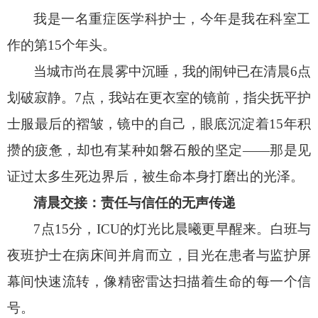
我是一名重症医学科护士，今年是我在科室工
作的第15个年头。
当城市尚在晨雾中沉睡，我的闹钟已在清晨6点
划破寂静。7点，我站在更衣室的镜前，指尖抚平护
士服最后的褶皱，镜中的自己，眼底沉淀着15年积
攒的疲惫，却也有某种如磐石般的坚定——那是见
证过太多生死边界后，被生命本身打磨出的光泽。
清晨交接：责任与信任的无声传递
7点15分，ICU的灯光比晨曦更早醒来。白班与
夜班护士在病床间并肩而立，目光在患者与监护屏
幕间快速流转，像精密雷达扫描着生命的每一个信
号。