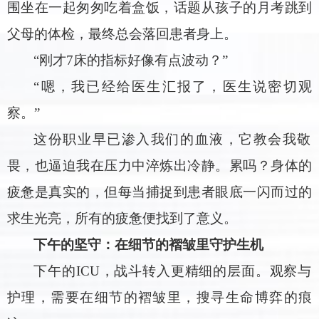
围坐在一起匆匆吃着盒饭，话题从孩子的月考跳到
父母的体检，最终总会落回患者身上。
“刚才7床的指标好像有点波动？”
“嗯，我已经给医生汇报了，医生说密切观
察。”
这份职业早已渗入我们的血液，它教会我敬
畏，也逼迫我在压力中淬炼出冷静。累吗？身体的
疲惫是真实的，但每当捕捉到患者眼底一闪而过的
求生光亮，所有的疲惫便找到了意义。
下午的坚守：在细节的褶皱里守护生机
下午的ICU，战斗转入更精细的层面。观察与
护理，需要在细节的褶皱里，搜寻生命博弈的痕