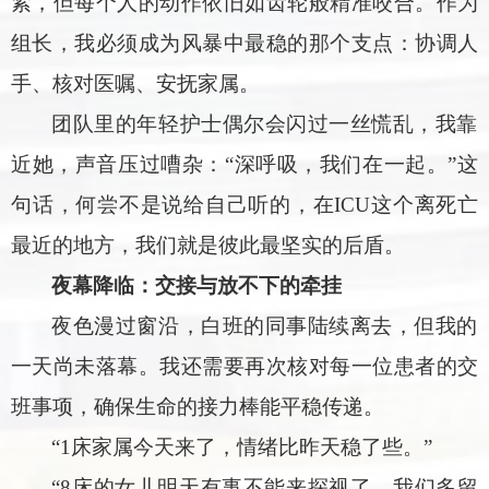
紧，但每个人的动作依旧如齿轮般精准咬合。作为
组长，我必须成为风暴中最稳的那个支点：协调人
手、核对医嘱、安抚家属。
团队里的年轻护士偶尔会闪过一丝慌乱，我靠
近她，声音压过嘈杂：“深呼吸，我们在一起。”这
句话，何尝不是说给自己听的，在ICU这个离死亡
最近的地方，我们就是彼此最坚实的后盾。
夜幕降临：交接与放不下的牵挂
夜色漫过窗沿，白班的同事陆续离去，但我的
一天尚未落幕。我还需要再次核对每一位患者的交
班事项，确保生命的接力棒能平稳传递。
“1床家属今天来了，情绪比昨天稳了些。”
“8床的女儿明天有事不能来探视了，我们多留