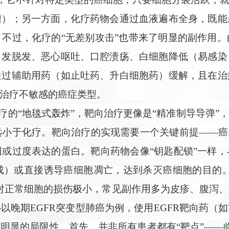
瘤）；另一方面，化疗药物会通过血液遍布全身，既能
不过，化疗的“无差别攻击”也带来了明显的副作用
引发脱发、恶心呕吐、口腔溃疡、白细胞降低（易感染
通过辅助用药（如止吐药、升白细胞药）缓解，且在治
治疗不敏感的癌症类型。
疗的“地毯式轰炸”，靶向治疗更像是“精准制导导弹
小于化疗。靶向治疗的实现需要一个关键前提——癌
或过度表达的蛋白。靶向药物会像“钥匙配锁”一样
）或直接诱导癌细胞凋亡，达到杀灭癌细胞的目的。
对正常细胞的损伤极小，常见副作用多为皮疹、腹泻
以晚期EGFR突变型肺癌为例，使用EGFR靶向药（
显的局限性。首先，并非所有患者都有“靶点”——临