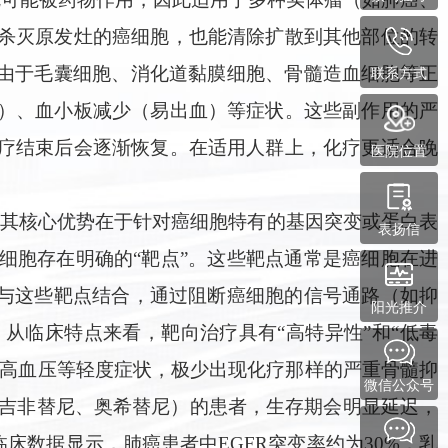
杀灭原发灶的癌细胞，也能清除扩散到其他部位的转
联系方式
。由于毛囊细胞、消化道黏膜细胞、骨髓造血细胞等正
）、血小板减少（易出血）等症状。这些副作用的严
疗结束后会逐渐恢复。在适用人群上，化疗更适合晚
医院位置
”，其核心优势在于针对癌细胞特有的基因突变或蛋白表
表扬信
细胞存在明确的“靶点”。这些靶点通常是癌细胞在进
，与这些靶点结合，通过阻断癌细胞的信号通路（如抑
阳光推介
从临床特点来看，靶向治疗具有“高特异性”和“低毒
、高血压等轻度症状，极少出现化疗那样的严重骨髓抑
微信公众号
如吉非替尼、奥希替尼）的患者，生存期会明显延迟，
床数据显示，肺癌患者中EGFR突变率约为30%，乳