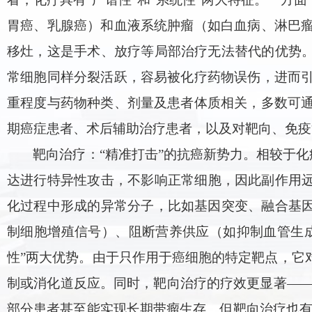
胃癌、乳腺癌）和血液系统肿瘤（如白血病、淋巴
移灶，这是手术、放疗等局部治疗无法替代的优势。
常细胞同样分裂活跃，容易被化疗药物误伤，进而
重程度与药物种类、剂量及患者体质相关，多数可
期癌症患者、术后辅助治疗患者，以及对靶向、免疫
靶向治疗：“精准打击”的抗癌新势力。相较于化
达进行特异性攻击，不影响正常细胞，因此副作用远
化过程中形成的异常分子，比如基因突变、融合基因
制细胞增殖信号）、阻断营养供应（如抑制血管生成
性”两大优势。由于只作用于癌细胞的特定靶点，它
制或消化道反应。同时，靶向治疗的疗效更显著——
部分患者甚至能实现长期带瘤生存。但靶向治疗也有明