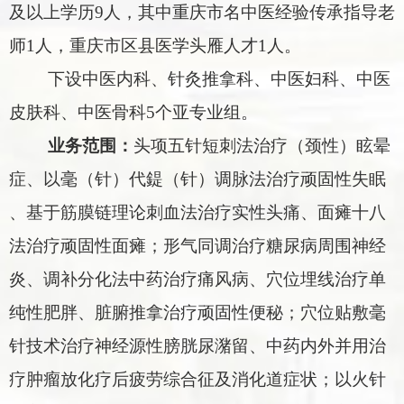
及以上学历
9
人
，
其中
重庆市名中医经验传承指导老
师
1
人，重庆市区县医学头雁人才
1
人
。
下设
中医内科、针灸推拿科、中医妇科、中医
皮肤科、中医骨科
5
个亚专业组
。
业务范围：
头项五针短刺法治疗（颈性）眩晕
症
、
以毫（针）代鍉（针）调脉法治疗顽固性失眠
、
基于筋膜链理论刺血法治疗实性头痛
、
面瘫十八
法治疗顽固性面瘫
；
形气同调治疗糖尿病周围神经
炎
、
调补分化法中药治疗痛风病
、
穴位埋线治疗单
纯性肥胖
、
脏腑推拿治疗顽固性便秘
；
穴位贴敷毫
针技术治疗神经源性膀胱尿潴留
、
中药内外并用治
疗肿瘤放化疗后疲劳综合征及消化道症状
；
以火针