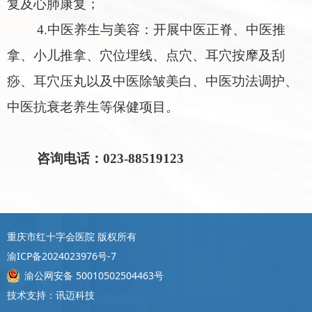
复
及
心肺康复
；
4.
中医养生与美容：开展
中医正脊、中医推
拿、小儿推拿、
穴位埋线、
点穴、耳穴按摩及刮
痧、耳穴压丸
以及
中医除皱美白、中医功法调护、
中医抗衰老养生
等保健项目。
咨询
电话：
023-
88519123
重庆市红十字会医院 版权所有
渝ICP备2024023976号-7
渝公网安备 50010502504463号
技术支持：讯迈科技