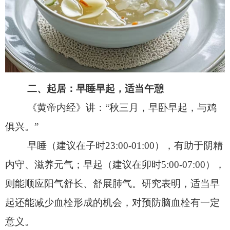
二、起居：早睡早起，适当午憩
《黄帝内经》讲：
“
秋三月，早卧早起，与鸡
俱兴。
”
早睡
（
建议在子时
23:00-01:00
）
，有助于阴精
内守
、
滋养元气
；早起
（建议在卯时
5:00-07:00
）
，
则能
顺应阳气舒长
、
舒展肺气
。
研究表明，
适当早
起还能减少血栓形成的机会，对预防脑血栓有一定
意义。