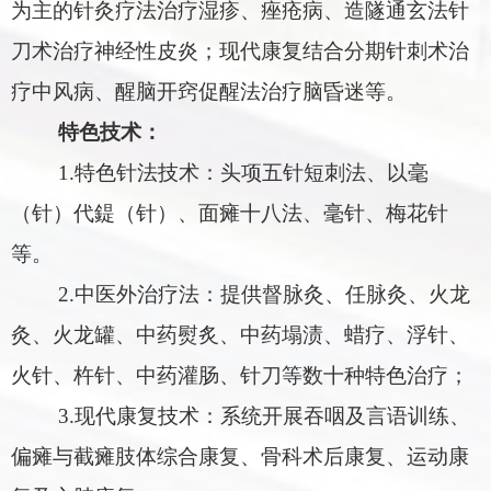
为主的针灸疗法治疗湿疹、痤疮病
、
造隧通玄法针
刀术治疗神经性皮炎
；
现代康复结合分期针刺术治
疗中风病
、
醒脑开窍促醒法治疗脑昏迷等。
特色技术：
1.
特色针法技术：头项五针短刺法、以毫
（针）代鍉（针）、
面瘫十八法
、
毫针、梅花针
等。
2.
中医外治疗法：提供
督脉灸、任脉灸、火龙
灸、火龙罐、中药熨炙、中药塌渍、蜡疗、浮针、
火针、杵针、中药灌肠、针刀等
数十种特色治疗；
3.
现代康复技术：系统开展
吞咽及言语
训练、
偏瘫
与
截瘫肢体
综合
康复
、
骨科术后康复、运动康