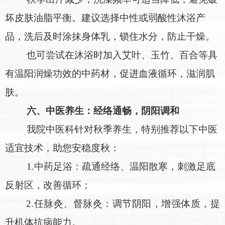
坏皮肤油脂平衡。建议选择中性或弱酸性沐浴产
品，洗后及时涂抹身体乳，锁住水分，防止干燥。
也可尝试在沐浴时加入艾叶、玉竹、百合等具
有温阳润燥功效的中药材，促进血液循环，滋润肌
肤。
六、中医养生：经络通畅，阴阳调和
我院中医科针对秋季养生，特别推荐以下中医
适宜技术，助您安稳度秋：
1.
中药足浴：疏通经络、温阳散寒，刺激足底
反射区，改善循环；
2.
任脉灸、督脉灸：调节阴阳，增强体质，提
升机体抗病能力。