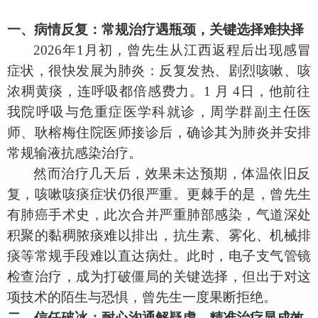
一、病情反复：常规治疗遇瓶颈，关键选择难抉择
2026
年
1
月初，曾先生从江西返程后出现感冒
症状，很快发展为肺炎：反复发热、剧烈咳嗽、咳
浓稠黄痰，连呼吸都倍感费力。
1
月
4
日，他前往
我院呼吸与危重症医学科就诊，周学群副主任医
师、耿榕梅住院医师接诊后，确诊其为肺炎并安排
常规输液抗感染治疗。
然而治疗几天后，效果未达预期，体温依旧反
复，咳嗽咳痰症状仍很严重。更棘手的是，曾先生
有肺癌手术史，此次合并严重肺部感染，气道深处
积聚的黏稠脓痰难以排出，抗生素、雾化、机械排
痰等常规手段难以直达病灶。此时，电子支气管镜
检查治疗，成为打破僵局的关键选择，但出于对这
项技术的陌生与恐惧，曾先生一度果断拒绝。
二、信任破冰：耐心沟通解疑虑，精准治疗显成效