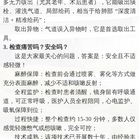
多无力咳出（尤其老年、术后患者），它能吸出痰
栓、灌洗气道、局部给药，相当于给肺部
“深度清
洁 + 精准给药”；
取出异物：气道误入异物时，它是首选取出工
具。
3. 检查痛苦吗？安全吗？
这是大家最关心的问题，答案是：安全且不适
感轻微！
麻醉保障：检查前会通过喷雾、雾化等方式做
充分表面麻醉，减少不适和咳嗽反射；
全程监护：检查时患者清醒，镜身留有呼吸通
道，可正常呼吸，医护人员全程陪同，心电监护、
吸氧保障到位；
过程快捷：整个检查约
15-30 分钟，多数人仅
感觉轻微憋气或想咳嗽，完全可控；
技术成熟：该项技术已开展数十年，由经验丰