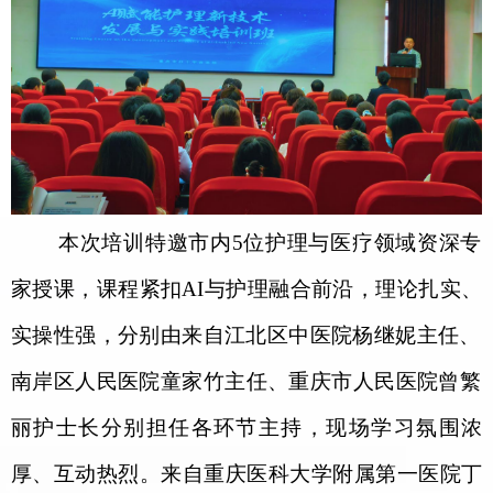
本次培训特邀市内
5
位护理与医疗领域资深专
家授课，课程紧扣
AI
与护理融合前沿，理论扎实、
实操性强，
分别
由
来自江北区中医院
杨继妮主任、
南岸区人民医院
童家竹主任、
重庆市人民医院
曾繁
丽护士长分别担任各环节主持，现场学习氛围浓
厚、互动热烈。来自重庆医科大学附属第一医院丁