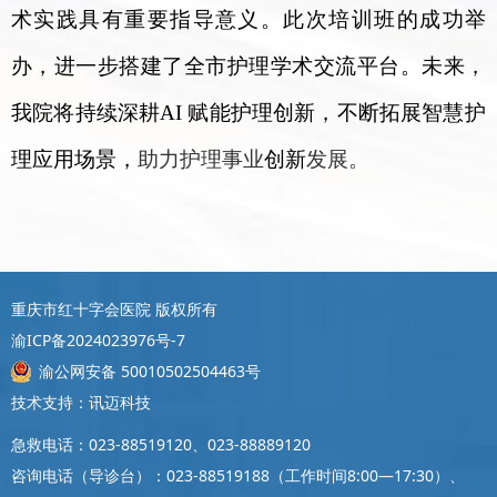
术实践具有重要指导意义。此次培训班的成功举
办，进一步搭建了全市护理学术交流平台。未来，
我院将
持续
深耕
AI
赋能护理创新，不断拓展智慧护
理应用场景，
助力护理事业
创新
发展。
重庆市红十字会医院 版权所有
渝ICP备2024023976号-7
渝公网安备 50010502504463号
技术支持：讯迈科技
急救电话：023-88519120、023-88889120
咨询电话（导诊台）：023-88519188（工作时间8:00—17:30）、