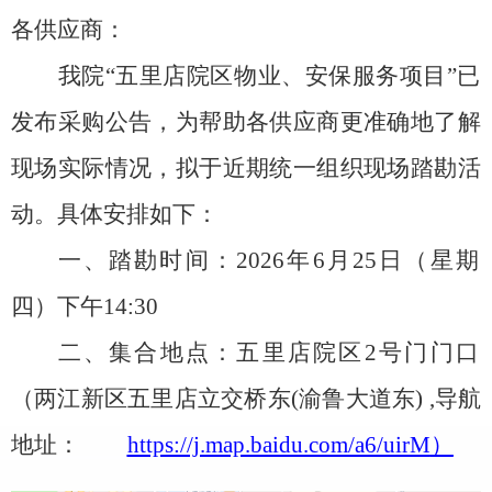
各供应商：
我院
“五里店院区物业、安保服务项目”
已
发布采购公告
，为帮助各供应商更准确地了解
现场实际情况，拟于近期
统一组织现场踏勘活
动。具体安排如下：
一、踏勘时间：
2026
年
6
月
25
日（星期
四）下午
14:30
二、集合地点：五里店院区
2
号门门口
（两江新区五里店立交桥东
(
渝鲁大道东
)
,
导航
地址：
https://j.map.baidu.com/a6/uirM
）