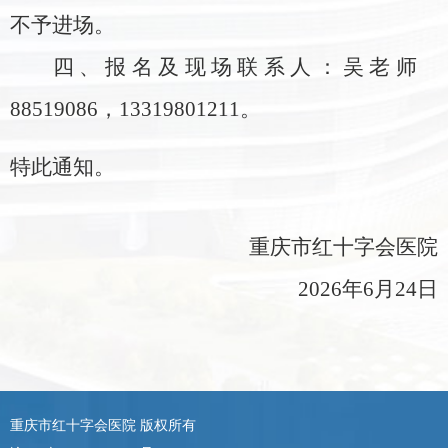
不予进场
。
四、报名及
现场联系人：吴老师
88519086
，
13319801211
。
特此通知。
重庆市红十字会医院
2026
年
6
月
24
日
重庆市红十字会医院 版权所有