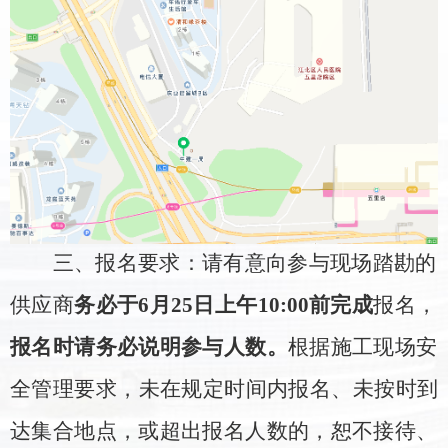
三、
报名要求：
请有意向参与
现场踏勘
的
供应商
务必于
6
月
25
日上午
10:00
前
完成
报名，
报名时请务必说明参与人数
。
根据施工现场安
全管理要求，未在规定时间内报名、未按时到
达集合地点，或超出报名人数的，
恕不接待
、