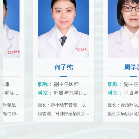
何子纯
周学群
职称：
副主任医师
职称：
副主任医师
科室：
呼吸与危重症医学科
科室：
呼吸与危重症医学科
擅长：肺小结节管理、戒
擅长：诊治呼吸系统急、
烟管理。对肺部感染性疾
慢性疾病以及危重症，对
病、慢性阻塞性肺病、支
睡眠呼吸暂停低通气综合
气管哮喘、肺癌、肺栓
征的诊治有丰富经验。