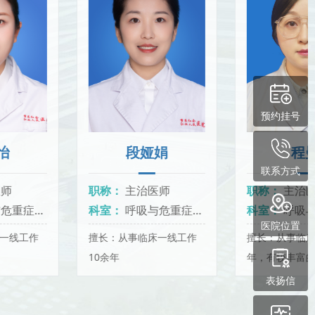
预约挂号
段娅娟
程曼
联系方式
职称：
主治医师
职称：
主治医师
科室：
呼吸与危重症医学科
科室：
呼吸与危重症医学科
医院位置
擅长：从事临床一线工作
擅长：从事临床工作10余
10余年
年，有较丰富的临床经
验。
表扬信