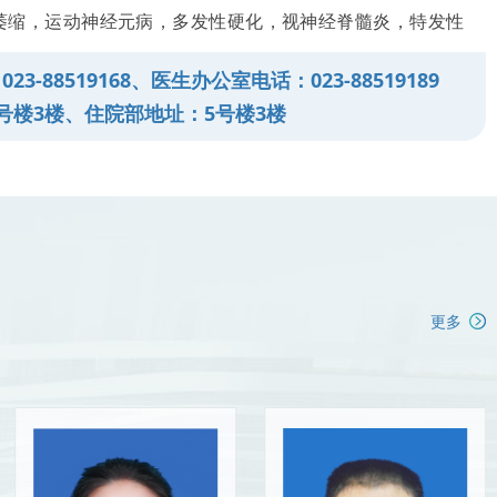
萎缩，运动神经元病，多发性硬化，视神经脊髓炎，特发性
髓血管病，Guillian-Barre 综合征，重症肌无力及危象等
3-88519168、医生办公室电话：023-88519189
诊治。以及路易体痴呆、急性播散性脑脊髓炎、线粒体肌病
号楼3楼、住院部地址：5号楼3楼
部白质脑病、狼疮脑病、桥本脑病、皮质-纹状体-脊髓变性
症、脊髓空洞症、淀粉样变性周围神经病等少见病诊治。
更多