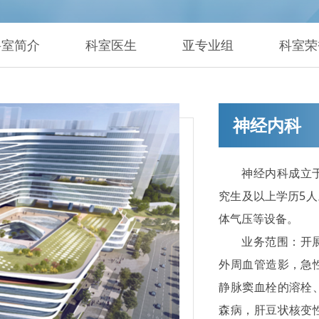
科室简介
科室医生
亚专业组
科室荣
神经内科
神经内科成立于
究生及以上学历5
体气压等设备。
业务范围：开
外周血管造影，急
静脉窦血栓的溶栓
森病，肝豆状核变