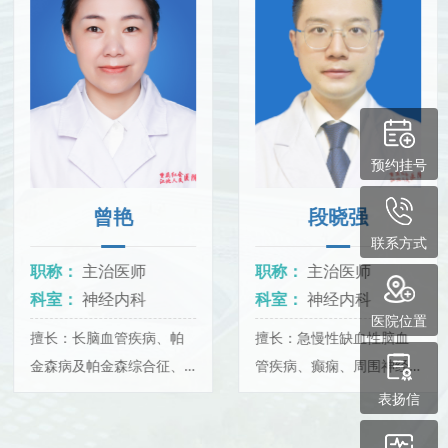
预约挂号
曾艳
段晓强
联系方式
职称：
主治医师
职称：
主治医师
科室：
神经内科
科室：
神经内科
医院位置
擅长：长脑血管疾病、帕
擅长：急慢性缺血性脑血
金森病及帕金森综合征、
管疾病、癫痫、周围神经
癫痫、周围神经病、老年
病、老年性痴呆、帕金森
表扬信
性痴呆等的诊治，特别是
病等的诊治。头昏、头