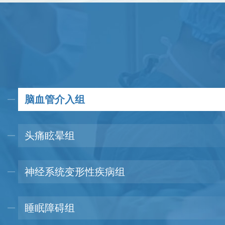
病等、肢体麻木、..
金森病、癫痫、周..
脑血管介入组
头痛眩晕组
神经系统变形性疾病组
睡眠障碍组