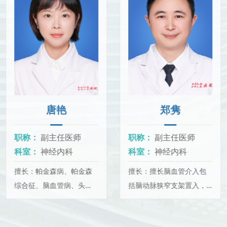
唐艳
郑隽
职称：
副主任医师
职称：
副主任医师
科室：
神经内科
科室：
神经内科
擅长：帕金森病、帕金森
擅长：擅长脑血管介入包
综合征、脑血管病、头
括脑动脉狭窄支架置入，
晕、头痛等神经内科常见
急性脑梗死介入取栓治
病、多发病诊疗。
疗，脑静脉血栓形成等脑