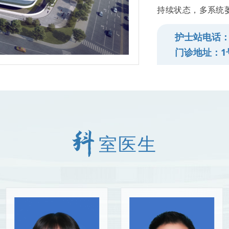
持续状态，多系统
震颤，肌张力障碍，脊
护士站电话：02
常见病及多发病的
门诊地址：1
及脑肌病、可逆性后
脑桥中央髓鞘溶解
室医生