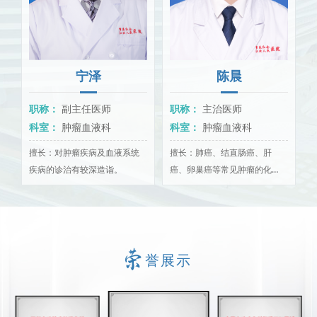
15、经外周静脉中心静脉置管（PICC），输液港植入术。
宁泽
陈晨
职称：
副主任医师
职称：
主治医师
科室：
肿瘤血液科
科室：
肿瘤血液科
穿
擅长：对肿瘤疾病及血液系统
擅长：肺癌、结直肠癌、肝
疾病的诊治有较深造诣。
癌、卵巢癌等常见肿瘤的化
疗、分子靶向治疗、免疫治
疗，癌症晚期的姑息治疗。
誉展示