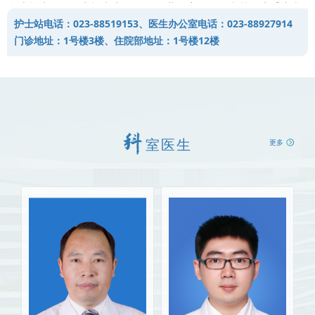
血功能障碍，血小板疾患，MDS，淋巴瘤，白血病等血液系统疾
护士站电话：023-88519153、医生办公室电话：023-88927914
病；
门诊地址：1号楼3楼、住院部地址：1号楼12楼
4、肿瘤中医中药、理疗，肿瘤中西医结合；
5、晚期肿瘤患者多项药物综合治疗；
6、肿瘤营养不良、恶液质综合诊断、逆转治疗；
7、癌性疼痛、难治性癌痛综合治疗；
8、肿瘤体外高频热疗、热化疗联合；
室医生
更多
9、肿瘤毫米波治疗；
10、癌性胸腹腔、心包积液体腔热灌注化疗；
11、CT引导下无法手术肺癌、肝癌、前列腺癌、转移瘤等碘粒
子植入放疗；
12、彩超/CT引导下肺、肝、胰腺、甲状腺等多部位肿瘤穿刺活
检，肺小结节精准穿刺活检；
13、骨髓穿刺涂片、活检，流式细胞学，免疫分型，分子生物
学检测；
14、肿瘤化疗药物敏感性检测，肿瘤敏感基因检测；