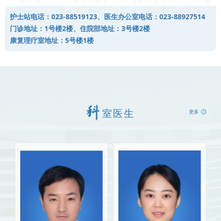
中医科于2019年建科，迅速发展为以中医药为特色，针灸理
护士站电话：023-88519123、医生办公室电话：023-88927514
疗、康复、治未病四维一体的综合性科室。实际开放床位25张，包
门诊地址：1号楼2楼、住院部地址：3号楼2楼
括住院病区、专科门诊（含中医内科、针灸推拿科、中医妇科、中
康复理疗室地址：5号楼1楼
医皮肤科、中医骨科等5个亚专业组）、中医理疗室和现代康复中心
四部分，为广大人民群众的健康提供优质全面的医疗服务。科室现
有区名老中医药专家传承工作室1个，专业技术人员22人，其中重庆
市名中医经验传承指导老师1人，重庆市区县医学头雁人才1人，高
级职称2人，中级职称7人，硕士及以上学历9人，中医专科及康复专
室医生
更多
科护士5人。
特色技术：
1.中医正脊、中医推拿、点穴、小儿推拿、耳穴按摩及刮痧、耳
穴压丸、火龙灸、火龙罐、任脉灸、督脉灸、火龙灸、火龙罐、中
药熨炙、中药塌渍、蜡疗、针刀、浮针、火针、毫针、梅花针、杵
针、中药灌肠等中医外治技术；
2.中医除皱美白、中医功法调护、中医抗衰老养生调护等中医养
生保健技术；