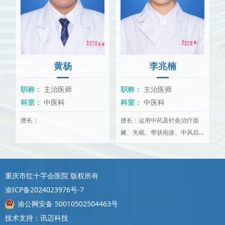
3.吞咽及言语康复、偏瘫截瘫肢体康复、骨科术后康复、运动康
复、心肺康复等康复技术。
黄杨
李兆楠
职称：
主治医师
职称：
主治医师
科室：
中医科
科室：
中医科
擅长：
擅长：运用中药及针灸治疗面
瘫、失眠、带状疱疹、中风后
玄
遗症、疲劳综合征及亚健康状
态等疾病。
重庆市红十字会医院 版权所有
渝ICP备2024023976号-7
渝公网安备 50010502504463号
技术支持：讯迈科技