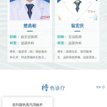
女性泌尿外科：专注女性压力性尿失禁、盆底脱垂、复杂性尿
路感染等疾病，开展无张力尿道中段悬吊术（TVT）、盆底重建术等
特色技术。
楚昌彬
翁宏庆
职称：
副主任医师
职称：
主治医师
科室：
泌尿外科
科室：
泌尿外科
擅长：输尿管（软）镜钬激光
擅长：尿路结石、前列腺增
碎石术、经皮肾镜碎石取石
生、泌尿系统肿瘤、泌尿系统
术、经尿道前列腺剜除术，以
感染、尿控等泌尿外科相关疾
及腹腔镜下肾上腺肿瘤切除
病。熟悉经尿道前列腺电切、
术、..
输..
色诊疗
更多
前列腺热蒸汽消融术