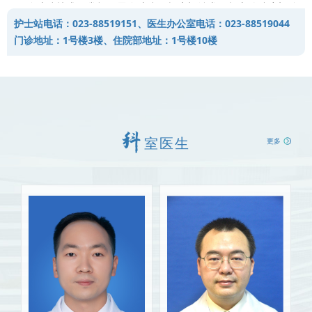
腹腔镜技术：常规开展腹腔镜下肾癌根治术、肾上腺肿瘤切除
护士站电话：023-88519151、医生办公室电话：023-88519044
术、前列腺癌根治术、乙状结肠代膀胱术等高难度手术，手术创伤
门诊地址：1号楼3楼、住院部地址：1号楼10楼
小、恢复快。肿瘤术后结合病理诊断、分子检测及多学科协作
（MDT），制定个性化综合治疗方案。
结石综合治疗：配备输尿管软/硬镜、经皮肾镜、钬激光、体外
碎石机等设备，实现肾结石、输尿管结石、膀胱结石的微创化、个
体化治疗。
室医生
更多
前列腺疾病诊疗：开展经尿道前列腺剜除术（HoLEP、
ThuLEP）、前列腺热蒸汽消融术、激光汽化术等，解决前列腺增生
排尿困难的难题。
男科与尿控技术：开展男性功能障碍、慢性前列腺炎、显微镜
下精索静脉曲张手术，神经源性膀胱、顽固性尿频尿急综合征骶神
经调控术（SNM）等疾病的规范化诊治；提升生活质量。
小儿泌尿外科：擅长儿童泌尿系（如隐睾、鞘膜积液、肾积水
等）、微创包皮环切术，依托儿童专用器械及麻醉协作保障手术安
全。