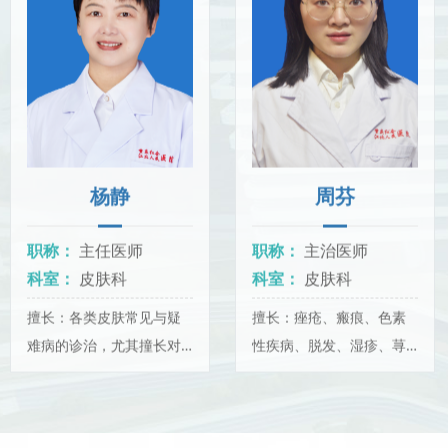
杨静
周芬
职称：
主任医师
职称：
主治医师
科室：
皮肤科
科室：
皮肤科
擅长：各类皮肤常见与疑
擅长：痤疮、瘢痕、色素
难病的诊治，尤其撞长对
性疾病、脱发、湿疹、荨
湿疹、荨麻疹、甲癣、痤
麻疹、神经性皮炎、癣、
疮、白癜风、银屑病、脱
带状疱疹、银屑病、特应
发、黄褐斑、性传..
性皮炎、梅毒、尖..