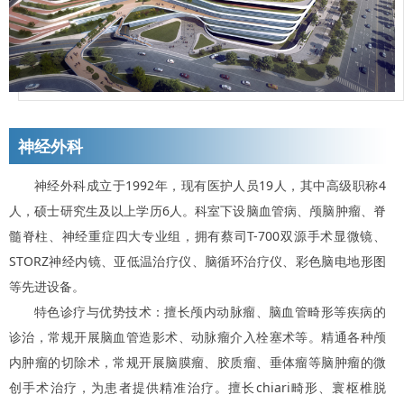
神经外科
神经外科成立于1992年，现有医护人员19人，其中高级职称4
人，硕士研究生及以上学历6人。科室下设脑血管病、颅脑肿瘤、脊
髓脊柱、神经重症四大专业组，拥有蔡司T-700双源手术显微镜、
STORZ神经内镜、亚低温治疗仪、脑循环治疗仪、彩色脑电地形图
等先进设备。
特色诊疗与优势技术：擅长颅内动脉瘤、脑血管畸形等疾病的
诊治，常规开展脑血管造影术、动脉瘤介入栓塞术等。精通各种颅
内肿瘤的切除术，常规开展脑膜瘤、胶质瘤、垂体瘤等脑肿瘤的微
创手术治疗，为患者提供精准治疗。擅长chiari畸形、寰枢椎脱