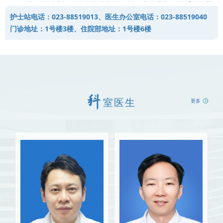
位、、椎管内肿瘤切除术，守护患者脊柱健康。擅长各种重型颅脑
护士站电话：023-88519013、医生办公室电话：023-88519040
损伤的综合抢救治疗，以及高血压脑出血微创手术，同时开展脑外
门诊地址：1号楼3楼、住院部地址：1号楼6楼
伤及脑卒中后遗症的功能康复训练。
室医生
更多