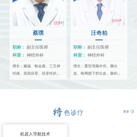
蔡璞
汪奇柏
职称：
副主任医师
职称：
副主任医师
科室：
神经外科
科室：
神经外科
擅长：癫痫、帕金森、三叉神
擅长：重型颅脑外伤、脑出
经痛、面肌痉挛、痉挛性斜
血、蛛网膜下腔出血、脑积
颈、脑瘫肌张力障碍等疾病的
水、颅内肿瘤、脊髓肿瘤等神
诊治，脑出血微创手术治疗、
经外科常见疾病的诊治。
颅..
先
色诊疗
更多
机器人导航技术