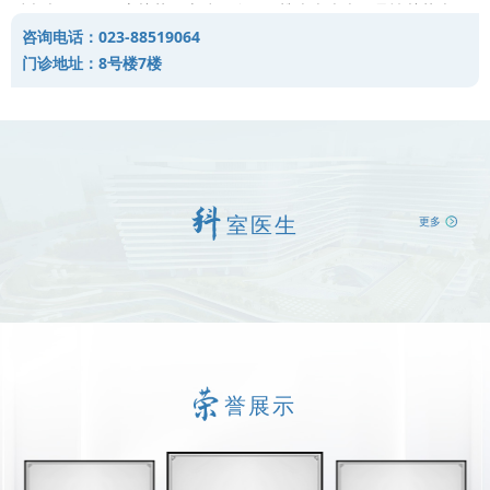
后疼痛）、颈、肩关节、上肢、胸、腰椎疾病疼痛及骨性关节痛、
咨询电话：023-88519064
痛风性关节炎、风湿类风湿性关节炎、软组织疼痛（包括腱鞘炎、
门诊地址：8号楼7楼
肩周炎、网球肘、腰肌劳损、梨状肌综合征、纤维肌痛综合征）、
脏器疼痛、癌性疼痛、痛经、非疼痛性疾病（包括顽固性呃逆、突
发性耳聋、睡眠障碍、面肌痉挛、急性面神经炎、痤疮、植物神经
功能紊乱）等疾病的诊治。
室医生
更多
誉展示