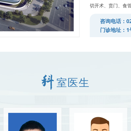
切开术、贲门、食
肥胖及糖尿病
咨询电话：023
路手术等）。
门诊地址：1
疝(成人腹股沟
修补术、小儿外科
术）；腹腔镜下消
肛肠疾病微创
垂、直肠前突、直
室医生
等)。
甲状腺肿瘤、
癌根治术、传统甲
及消融手术）；甲
切口甲状旁腺手术
乳腺良恶性肿