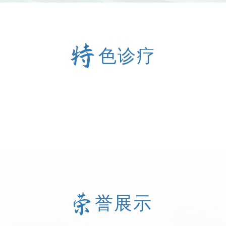
色诊疗
誉展示