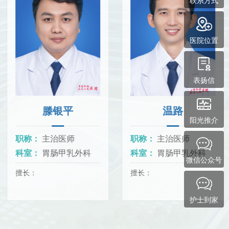
联系方式
性肿瘤乳腺微创旋切术）、乳头乳晕整形术；乳腺假体置入取
腔镜乳腺发育手术、腋臭手术及化学消融治疗。
医院位置
表扬信
滕银平
温路
阳光推介
职称：
主治医师
职称：
主治医师
科室：
胃肠甲乳外科
科室：
胃肠甲乳外科
微信公众号
擅长：
擅长：
护士到家