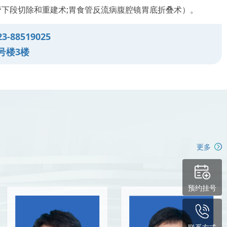
管下段切除和重建术;胃食管反流病腹腔镜胃底折叠术）。
外科治疗综合诊疗（腹腔镜袖状胃切除术、胃束带术、胃旁
-88519025
号楼3楼
疝、切口疝、腰疝、膈疝、盆底疝、食道裂孔疝等)腹腔镜疝
疾病（微孔腹腔镜小儿疝修补术、微孔腹腔镜小儿阑尾切除
化道穿孔修补术；腹腔镜阑尾切除术。
手术为主的综合诊疗(痔、肛瘘、肛周脓肿、肛裂、直肠脱
肠息肉、直肠溃疡、直肠肛门狭窄、顽固性便秘、盆底疾病
更多
甲亢规范化综合治疗 （腔镜甲状腺肿瘤切除术、腔镜甲状腺
状腺癌根治术、甲亢甲状腺大部分切除术、甲状腺肿瘤穿刺
状旁腺功能亢进及肿瘤手术治疗（腔镜甲状旁腺切除术、小
预约挂号
、甲状旁腺消融术）；
瘤范化综合治疗（乳腺癌根治术、乳腺癌保乳手术及术后即