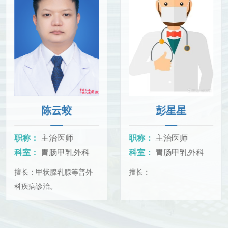
刻重建、 乳腺良
出术；乳腺增生、
陈云蛟
彭星星
职称：
主治医师
职称：
主治医师
科室：
胃肠甲乳外科
科室：
胃肠甲乳外科
擅长：甲状腺乳腺等普外
擅长：
科疾病诊治。