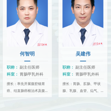
何智明
吴建伟
职称：
副主任医师
职称：
副主任医师
科室：
胃肠甲乳外科
科室：
胃肠甲乳外科
擅长：率先开展腹腔镜胃
擅长：胃肠、肛肠、甲状
癌、结直肠癌根治术及腹
腺、乳腺、血管、疝气、
股沟疝等腹壁疝修补术，
痔疮等器官、疾病的诊
取得了良好的治疗效果及
治，特别是各种外科疾病