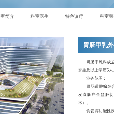
科室简介
科室医生
特色诊疗
科室荣
胃肠甲乳外
胃肠甲乳科成立
究生及以上学历5人
业务范围：
胃肠道肿瘤综
发直肠癌全盆脏切除
术）。
食管胃功能性疾