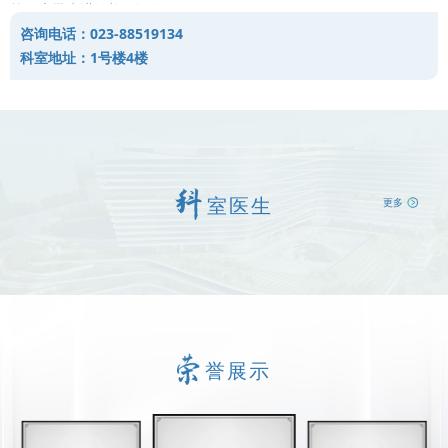
等一大批先进的检验设备。
咨询电话：023-88519134
业务范围：开展包括肝功能、肾功能、血脂、血糖、心肌酶
科室地址：1号楼4楼
谱、糖化血红蛋白、血气分析、微量元素、血液常规、凝血功能、
骨髓细胞分析、疑难血细胞分析、血液流变、尿液常规、粪便常
规、白带常规、常见体液常规、肝炎、艾滋、梅毒、结核、血幽门
螺杆菌、肿瘤标志物、甲状腺功能、性激素、自身抗体、BNP、C
肽、HBV-DNA、HPV等项目320余项，为临床疾病诊断、鉴别诊
室医生
更多
断、治疗监测、效果评价、预后评估、用药指导和抗生素的合理使
用及健康评估提供准确科学的检验依据。
誉展示