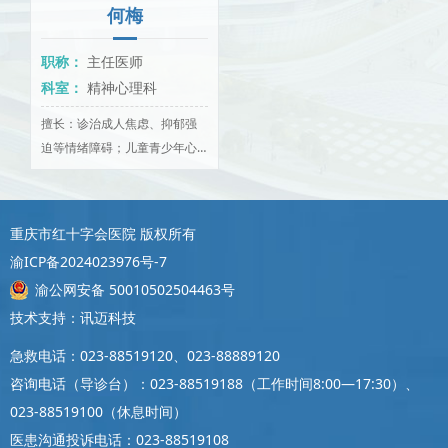
何梅
职称：
主任医师
科室：
精神心理科
擅长：诊治成人焦虑、抑郁强
迫等情绪障碍；儿童青少年心
理成长；婚姻、家庭关系促
进；亲子关系及家长培训；睡
眠..
重庆市红十字会医院 版权所有
渝ICP备2024023976号-7
渝公网安备 50010502504463号
技术支持：讯迈科技
急救电话：023-88519120、023-88889120
咨询电话（导诊台）：023-88519188（工作时间8:00—17:30）、
023-88519100（休息时间）
医患沟通投诉电话：023-88519108